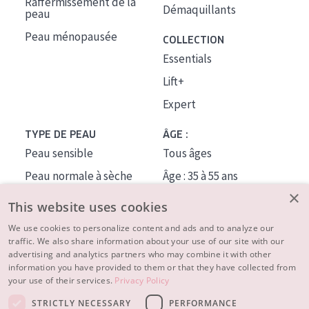
Raffermissement de la
Démaquillants
peau
Peau ménopausée
COLLECTION
Essentials
Lift+
Expert
TYPE DE PEAU
ÂGE :
Peau sensible
Tous âges
Peau normale à sèche
Âge : 35 à 55 ans
×
Peau mixte ou grasse
Âge : 55+
This website uses cookies
Peau mature
We use cookies to personalize content and ads and to analyze our
traffic. We also share information about your use of our site with our
Peau ménopausée
advertising and analytics partners who may combine it with other
information you have provided to them or that they have collected from
À PROPOS
your use of their services.
Privacy Policy
CONSEILS BEAUTÉ
STRICTLY NECESSARY
PERFORMANCE