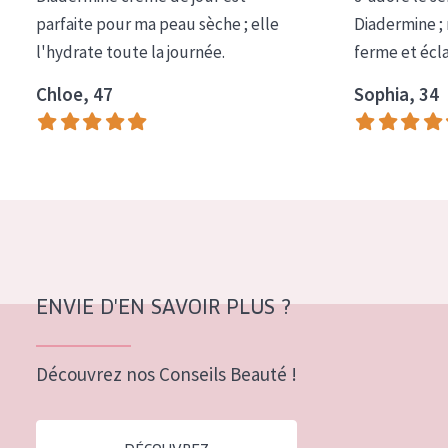
COLLECTION
parfaite pour ma peau sèche ; elle
Diadermine ;
l'hydrate toute la journée.
ferme et écl
Essentials
Chloe, 47
Sophia, 34
Lift+
Expert
TYPE DE PEAU
Peau sensible
Peau normale à sèche
Peau mixte ou grasse
ENVIE D'EN SAVOIR PLUS ?
Peau mature
Découvrez nos Conseils Beauté !
Peau ménopausée
ÂGE :