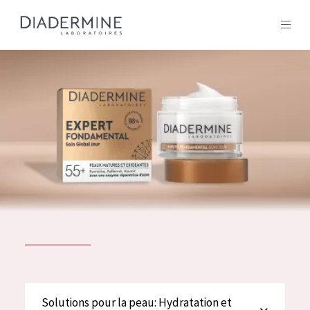
Tous les Produit
ACCUEIL
Composition
À propos
Conseils Beauté
Contact
TOUS LES PRODUIT
English
French
SOLUTIONS POUR LA PEAU
Solutions pour la peau: Hydratation et