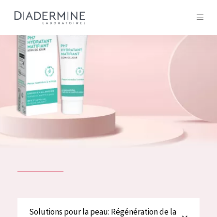
Tous les Produit
ACCUEIL
Composition
À propos
Conseils Beauté
Contact
TOUS LES PRODUIT
English
French
SOLUTIONS POUR LA PEAU
Solutions pour la peau: Régénération de la