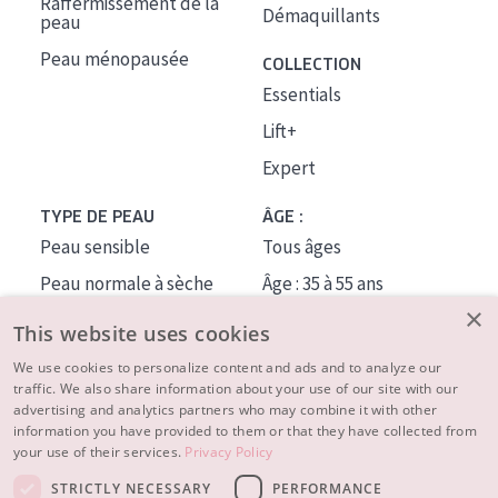
Raffermissement de la
Démaquillants
peau
Peau ménopausée
COLLECTION
Essentials
Lift+
Expert
TYPE DE PEAU
ÂGE :
Peau sensible
Tous âges
Peau normale à sèche
Âge : 35 à 55 ans
×
Peau mixte ou grasse
Âge : 55+
This website uses cookies
Peau mature
We use cookies to personalize content and ads and to analyze our
traffic. We also share information about your use of our site with our
Peau ménopausée
advertising and analytics partners who may combine it with other
information you have provided to them or that they have collected from
À PROPOS
your use of their services.
Privacy Policy
CONSEILS BEAUTÉ
STRICTLY NECESSARY
PERFORMANCE