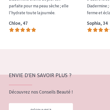
COLLECTION
parfaite pour ma peau sèche ; elle
Diadermine ;
l'hydrate toute la journée.
ferme et écl
Essentials
Chloe, 47
Sophia, 34
Lift+
Expert
TYPE DE PEAU
Peau sensible
Peau normale à sèche
Peau mixte ou grasse
ENVIE D'EN SAVOIR PLUS ?
Peau mature
Découvrez nos Conseils Beauté !
Peau ménopausée
ÂGE :