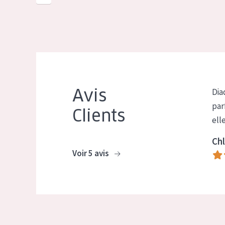
Avis
Dia
par
Clients
ell
Chl
Voir 5 avis