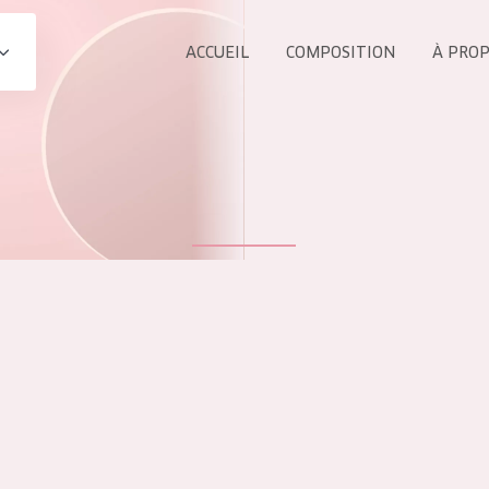
ACCUEIL
COMPOSITION
À PRO
Tous les Pr
UIT
COLLECTION
Essentials
Lift+
s Yeux
Expert
ÂGE :
TOUS 
Tous âges