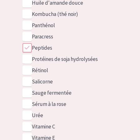
Huile d'amande douce
Kombucha (thé noir)
Panthénol
Paracress
Peptides
Protéines de soja hydrolysées
Rétinol
Salicorne
Sauge fermentée
Sérum à la rose
Urée
Vitamine C
Vitamine E