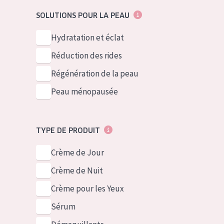
German
Peau normale 
SOLUTIONS POUR LA PEAU
Spanish
Peau mixte ou
Hydratation et éclat
Greek
Peau mature
Réduction des rides
Peau ménopa
Régénération de la peau
Peau ménopausée
Voir tous les
TYPE DE PRODUIT
Crème de Jour
Crème de Nuit
Crème pour les Yeux
Sérum