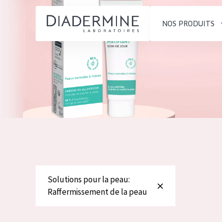
NOS PRODUITS
SOLUTIONS POUR LA PEAU
TYPE DE PROD
ACCUEIL
Hydratation et éclat
Crème de Jour
Composition
Réduction des rides
Crème de Nuit
À propos
Régénération de la peau
Crème pour le
Conseils Beauté
Raffermissement de la
Sérum
Contact
peau
Démaquillants
Peau ménopausée
Solutions pour la peau:
English
Raffermissement de la peau
TYPE DE PEAU
French
Peau sensible