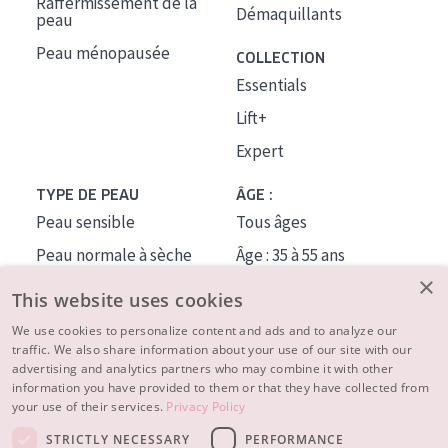
Raffermissement de la
Démaquillants
peau
Peau ménopausée
COLLECTION
Essentials
Lift+
Expert
TYPE DE PEAU
ÂGE :
Peau sensible
Tous âges
Peau normale à sèche
Âge : 35 à 55 ans
×
Peau mixte ou grasse
Âge : 55+
This website uses cookies
Peau mature
We use cookies to personalize content and ads and to analyze our
traffic. We also share information about your use of our site with our
Peau ménopausée
advertising and analytics partners who may combine it with other
information you have provided to them or that they have collected from
À PROPOS
your use of their services.
Privacy Policy
CONSEILS BEAUTÉ
STRICTLY NECESSARY
PERFORMANCE