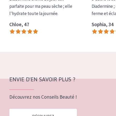
COLLECTION
parfaite pour ma peau sèche ; elle
Diadermine ;
l'hydrate toute la journée.
ferme et écl
Essentials
Chloe, 47
Sophia, 34
Lift+
Expert
TYPE DE PEAU
Peau sensible
Peau normale à sèche
Peau mixte ou grasse
ENVIE D'EN SAVOIR PLUS ?
Peau mature
Découvrez nos Conseils Beauté !
Peau ménopausée
ÂGE :