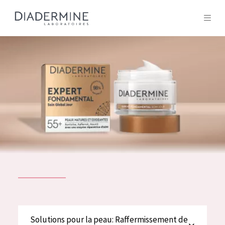
Tous les Produit
ACCUEIL
Composition
À propos
Conseils Beauté
Contact
TOUS LES PRODUIT
English
French
SOLUTIONS POUR LA PEAU
Solutions pour la peau: Raffermissement de