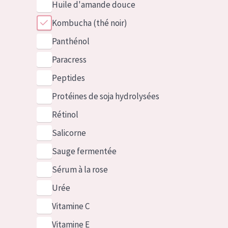
Huile d'amande douce
Kombucha (thé noir)
Panthénol
Paracress
Peptides
Protéines de soja hydrolysées
Rétinol
Salicorne
Sauge fermentée
Sérum à la rose
Urée
Vitamine C
Vitamine E