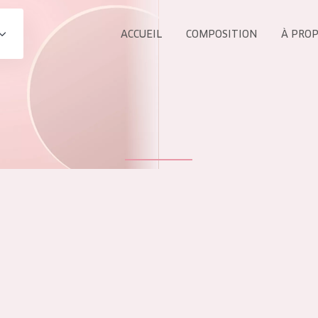
ACCUEIL
COMPOSITION
À PRO
Tous les Pr
UIT
COLLECTION
Essentials
Lift+
s Yeux
Expert
ÂGE :
TOUS 
Tous âges