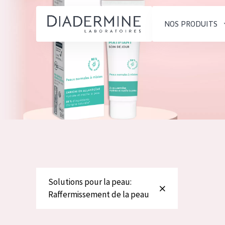
NOS PRODUITS
SOLUTIONS POUR LA PEAU
TYPE DE PROD
ACCUEIL
Hydratation et éclat
Crème de Jour
Composition
Réduction des rides
Crème de Nuit
À propos
Régénération de la peau
Crème pour le
Conseils Beauté
Raffermissement de la
Sérum
Contact
peau
Démaquillants
Peau ménopausée
Solutions pour la peau:
English
Raffermissement de la peau
TYPE DE PEAU
French
Peau sensible