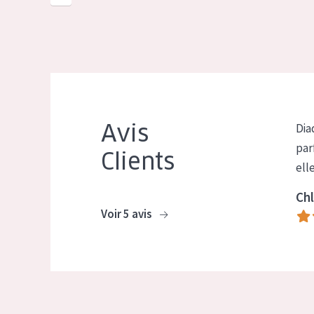
Avis
Dia
par
Clients
ell
Chl
Voir 5 avis