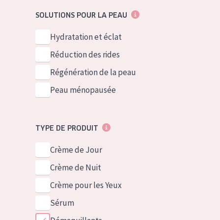
German
Peau normale 
SOLUTIONS POUR LA PEAU
Spanish
Peau mixte ou
Hydratation et éclat
Greek
Peau mature
Réduction des rides
Peau ménopa
Régénération de la peau
Peau ménopausée
Voir tous les
TYPE DE PRODUIT
Crème de Jour
Crème de Nuit
Crème pour les Yeux
Sérum