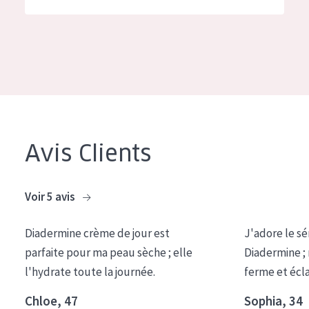
German
Hydratation et éclat
Spanish
Réduction des rides
Greek
Régénération de la peau
Raffermissement de la peau
Peau ménopausée
Avis Clients
TYPE DE PRODUIT
Crème de Jour
Voir 5 avis
Crème de Nuit
Diadermine crème de jour est
J'adore le sé
Crème pour les Yeux
parfaite pour ma peau sèche ; elle
Diadermine ;
Sérum
l'hydrate toute la journée.
ferme et écl
Démaquillants
Chloe, 47
Sophia, 34