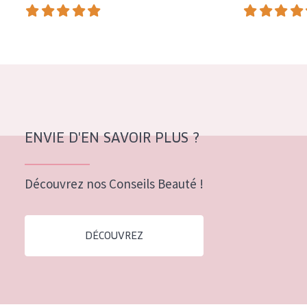
COLLECTION
Essentials
Lift+
Expert
TYPE DE PEAU
ENVIE D'EN SAVOIR PLUS ?
Peau sensible
Peau normale à sèche
Découvrez nos Conseils Beauté !
Peau mixte ou grasse
Peau mature
DÉCOUVREZ
Peau ménopausée
ÂGE :