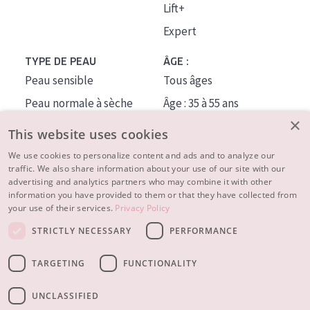
Lift+
Expert
TYPE DE PEAU
ÂGE :
Peau sensible
Tous âges
Peau normale à sèche
Âge : 35 à 55 ans
×
Peau mixte ou grasse
Âge : 55+
This website uses cookies
Peau mature
We use cookies to personalize content and ads and to analyze our
traffic. We also share information about your use of our site with our
Peau ménopausée
advertising and analytics partners who may combine it with other
information you have provided to them or that they have collected from
À PROPOS
your use of their services.
Privacy Policy
CONSEILS BEAUTÉ
STRICTLY NECESSARY
PERFORMANCE
Contact
TARGETING
FUNCTIONALITY
© 2023 - 2026 Diadermine
Conditions
Privacy statement
UNCLASSIFIED