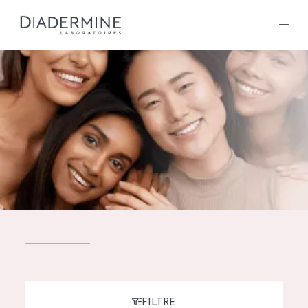
Tous les Produit
ACCUEIL
Composition
À propos
Conseils Beauté
Contact
TOUS LES PRODUIT
English
French
SOLUTIONS POUR LA PEAU
FILTRE