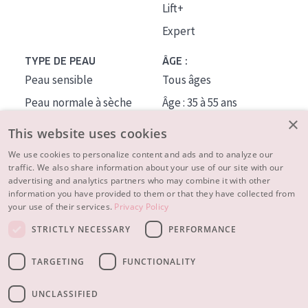
Lift+
Expert
TYPE DE PEAU
ÂGE :
Peau sensible
Tous âges
Peau normale à sèche
Âge : 35 à 55 ans
×
Peau mixte ou grasse
Âge : 55+
This website uses cookies
Peau mature
We use cookies to personalize content and ads and to analyze our
traffic. We also share information about your use of our site with our
Peau ménopausée
advertising and analytics partners who may combine it with other
information you have provided to them or that they have collected from
À PROPOS
your use of their services.
Privacy Policy
CONSEILS BEAUTÉ
STRICTLY NECESSARY
PERFORMANCE
Contact
TARGETING
FUNCTIONALITY
© 2023 - 2026 Diadermine
Conditions
Privacy statement
UNCLASSIFIED