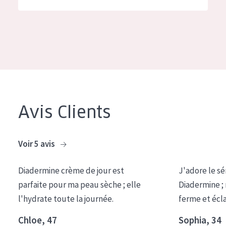
German
Hydratation et éclat
Spanish
Réduction des rides
Greek
Régénération de la peau
Raffermissement de la peau
Peau ménopausée
Avis Clients
TYPE DE PRODUIT
Crème de Jour
Voir 5 avis
Crème de Nuit
Diadermine crème de jour est
J'adore le sé
Crème pour les Yeux
parfaite pour ma peau sèche ; elle
Diadermine ;
Sérum
l'hydrate toute la journée.
ferme et écl
Démaquillants
Chloe, 47
Sophia, 34