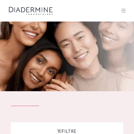
Tous les Produit
ACCUEIL
Composition
À propos
Conseils Beauté
Contact
TOUS LES PRODUIT
English
French
SOLUTIONS POUR LA PEAU
FILTRE