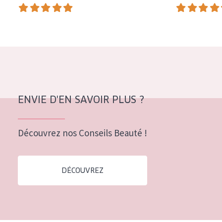
COLLECTION
Essentials
Lift+
Expert
TYPE DE PEAU
ENVIE D'EN SAVOIR PLUS ?
Peau sensible
Peau normale à sèche
Découvrez nos Conseils Beauté !
Peau mixte ou grasse
Peau mature
DÉCOUVREZ
Peau ménopausée
ÂGE :