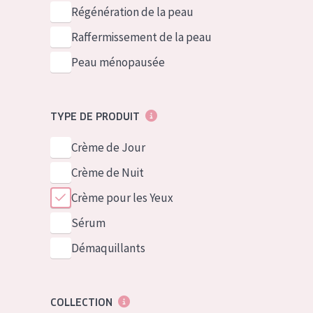
German
Peau normale 
Régénération de la peau
Spanish
Peau mixte ou
Raffermissement de la peau
Greek
Peau mature
Peau ménopausée
Peau ménopa
TYPE DE PRODUIT
Voir tous les
Crème de Jour
Crème de Nuit
Crème pour les Yeux
Sérum
Démaquillants
COLLECTION