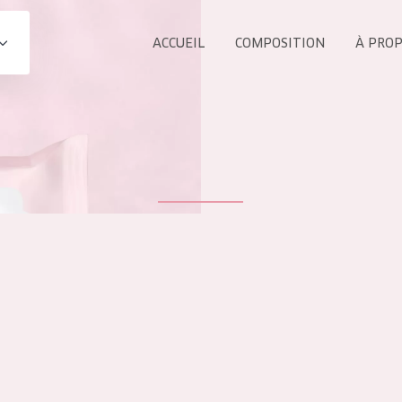
ACCUEIL
COMPOSITION
À PRO
Tous les Pr
UIT
COLLECTION
Essentials
Lift+
s Yeux
Expert
ÂGE :
TOUS 
Tous âges