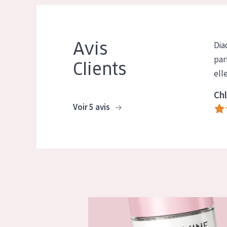
Avis
Dia
par
Clients
ell
Chl
Voir 5 avis