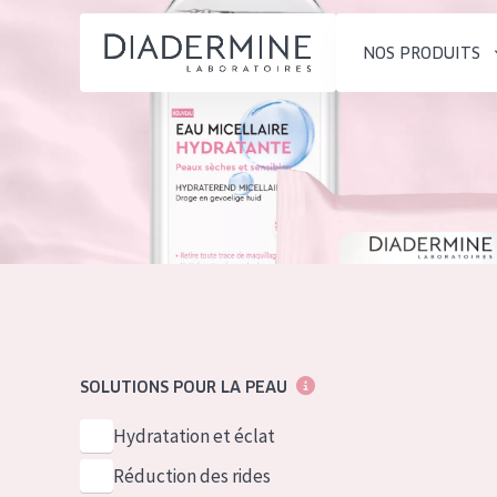
NOS PRODUITS
SOLUTIONS POUR LA PEAU
TYPE DE PROD
ACCUEIL
Hydratation et éclat
Crème de Jour
Composition
Réduction des rides
Crème de Nuit
À propos
Régénération de la peau
Crème pour le
Conseils Beauté
Raffermissement de la
Sérum
Contact
peau
Démaquillants
SOLUTIONS POUR LA PEAU
Peau ménopausée
English
TYPE DE PEAU
Hydratation et éclat
French
Peau sensible
Réduction des rides