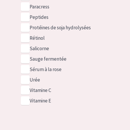
Paracress
Peptides
Protéines de soja hydrolysées
Rétinol
Salicorne
Sauge fermentée
Sérum à la rose
Urée
Vitamine C
Vitamine E