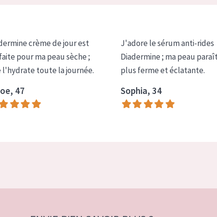
dermine crème de jour est
J'adore le sérum anti-rides
faite pour ma peau sèche ;
Diadermine ; ma peau paraî
e l'hydrate toute la journée.
plus ferme et éclatante.
oe, 47
Sophia, 34