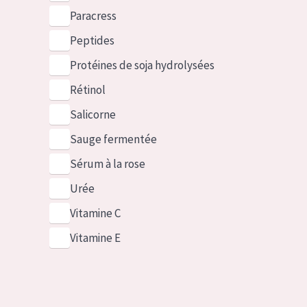
Paracress
Peptides
Protéines de soja hydrolysées
Rétinol
Salicorne
Sauge fermentée
Sérum à la rose
Urée
Vitamine C
Vitamine E