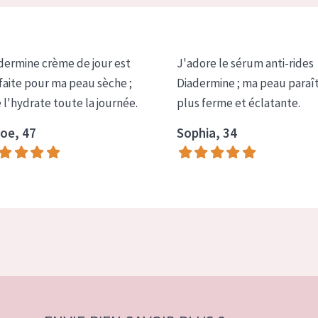
dermine crème de jour est
J'adore le sérum anti-rides
faite pour ma peau sèche ;
Diadermine ; ma peau paraî
e l'hydrate toute la journée.
plus ferme et éclatante.
oe, 47
Sophia, 34