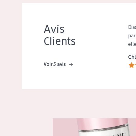
Avis
Dia
par
Clients
ell
Chl
Voir 5 avis