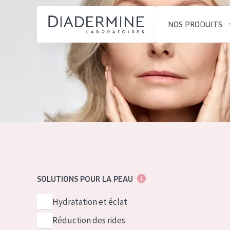
NOS PRODUITS
SOLUTIONS POUR LA PEAU
TYPE DE PROD
ACCUEIL
Hydratation et éclat
Crème de Jour
Composition
Réduction des rides
Crème de Nuit
À propos
Régénération de la peau
Crème pour le
Conseils Beauté
Raffermissement de la
Sérum
Contact
peau
Démaquillants
SOLUTIONS POUR LA PEAU
Peau ménopausée
English
TYPE DE PEAU
Hydratation et éclat
French
Peau sensible
Réduction des rides