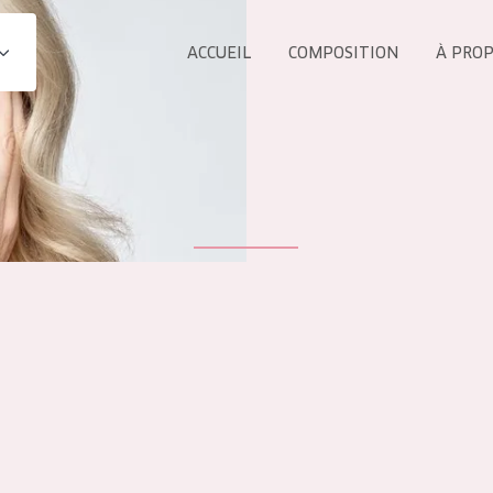
ACCUEIL
COMPOSITION
À PRO
Tous les Pr
UIT
COLLECTION
Essentials
Lift+
s Yeux
Expert
ÂGE :
TOUS 
Tous âges