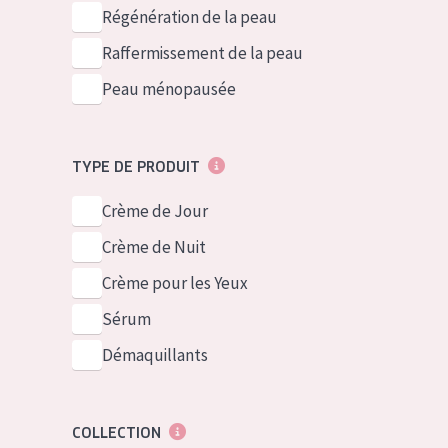
German
Peau normale 
Régénération de la peau
Spanish
Peau mixte ou
Raffermissement de la peau
Greek
Peau mature
Peau ménopausée
Peau ménopa
TYPE DE PRODUIT
Voir tous les
Crème de Jour
Crème de Nuit
Crème pour les Yeux
Sérum
Démaquillants
COLLECTION