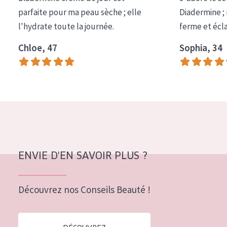
COLLECTION
parfaite pour ma peau sèche ; elle
Diadermine ;
l'hydrate toute la journée.
ferme et écl
Essentials
Chloe, 47
Sophia, 34
Lift+
Expert
TYPE DE PEAU
Peau sensible
Peau normale à sèche
Peau mixte ou grasse
ENVIE D'EN SAVOIR PLUS ?
Peau mature
Découvrez nos Conseils Beauté !
Peau ménopausée
ÂGE :