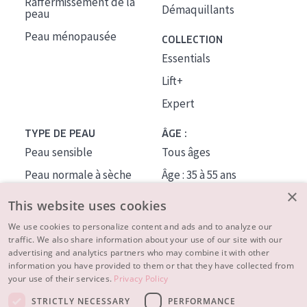
Raffermissement de la
Démaquillants
peau
Peau ménopausée
COLLECTION
Essentials
Lift+
Expert
TYPE DE PEAU
ÂGE :
Peau sensible
Tous âges
Peau normale à sèche
Âge : 35 à 55 ans
×
Peau mixte ou grasse
Âge : 55+
This website uses cookies
Peau mature
We use cookies to personalize content and ads and to analyze our
traffic. We also share information about your use of our site with our
Peau ménopausée
advertising and analytics partners who may combine it with other
information you have provided to them or that they have collected from
À PROPOS
your use of their services.
Privacy Policy
CONSEILS BEAUTÉ
STRICTLY NECESSARY
PERFORMANCE