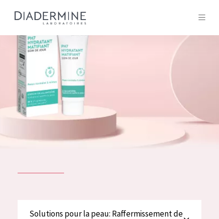
Tous les Produit
ACCUEIL
Composition
À propos
Conseils Beauté
Contact
TOUS LES PRODUIT
English
French
SOLUTIONS POUR LA PEAU
Solutions pour la peau: Raffermissement de