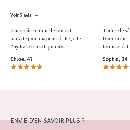
COLLECTION
Voir 5 avis
Essentials
Lift+
Diadermine crème de jour est
J'adore le sé
parfaite pour ma peau sèche ; elle
Diadermine ;
Expert
l'hydrate toute la journée.
ferme et écl
TYPE DE PEAU
Chloe, 47
Sophia, 34
Peau sensible
Peau normale à sèche
Peau mixte ou grasse
Peau mature
Peau ménopausée
ENVIE D'EN SAVOIR PLUS ?
ÂGE :