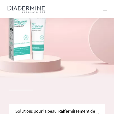
Tous les Produit
ACCUEIL
Composition
À propos
Conseils Beauté
Contact
TOUS LES PRODUIT
English
French
SOLUTIONS POUR LA PEAU
Solutions pour la peau: Raffermissement de