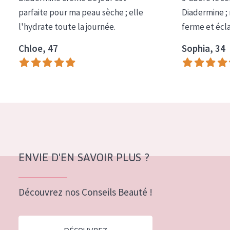
COLLECTION
parfaite pour ma peau sèche ; elle
Diadermine ;
l'hydrate toute la journée.
ferme et écl
Essentials
Chloe, 47
Sophia, 34
Lift+
Expert
TYPE DE PEAU
Peau sensible
Peau normale à sèche
Peau mixte ou grasse
ENVIE D'EN SAVOIR PLUS ?
Peau mature
Découvrez nos Conseils Beauté !
Peau ménopausée
ÂGE :