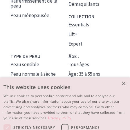
Raffermissement de la
Démaquillants
peau
Peau ménopausée
COLLECTION
Essentials
Lift+
Expert
TYPE DE PEAU
ÂGE :
Peau sensible
Tous âges
Peau normale à sèche
Âge : 35 à 55 ans
×
Peau mixte ou grasse
Âge : 55+
This website uses cookies
Peau mature
We use cookies to personalize content and ads and to analyze our
traffic. We also share information about your use of our site with our
Peau ménopausée
advertising and analytics partners who may combine it with other
information you have provided to them or that they have collected from
À PROPOS
your use of their services.
Privacy Policy
CONSEILS BEAUTÉ
STRICTLY NECESSARY
PERFORMANCE