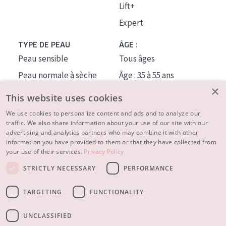
Lift+
Expert
TYPE DE PEAU
ÂGE :
Peau sensible
Tous âges
Peau normale à sèche
Âge : 35 à 55 ans
×
Peau mixte ou grasse
Âge : 55+
This website uses cookies
Peau mature
We use cookies to personalize content and ads and to analyze our
traffic. We also share information about your use of our site with our
Peau ménopausée
advertising and analytics partners who may combine it with other
information you have provided to them or that they have collected from
À PROPOS
your use of their services.
Privacy Policy
CONSEILS BEAUTÉ
STRICTLY NECESSARY
PERFORMANCE
Contact
TARGETING
FUNCTIONALITY
© 2023 - 2026 Diadermine
Conditions
Privacy statement
UNCLASSIFIED