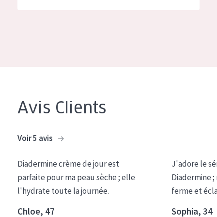
German
Hydratation et éclat
Spanish
Réduction des rides
Greek
Régénération de la peau
Raffermissement de la peau
Peau ménopausée
Avis Clients
TYPE DE PRODUIT
Crème de Jour
Voir 5 avis
Crème de Nuit
Diadermine crème de jour est
J'adore le sé
Crème pour les Yeux
parfaite pour ma peau sèche ; elle
Diadermine ;
Sérum
l'hydrate toute la journée.
ferme et écl
Démaquillants
Chloe, 47
Sophia, 34