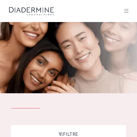
Tous les Produit
ACCUEIL
Composition
À propos
Conseils Beauté
Contact
TOUS LES PRODUIT
English
French
SOLUTIONS POUR LA PEAU
FILTRE