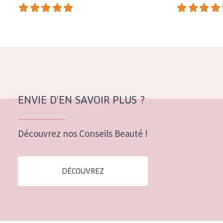
COLLECTION
Essentials
Lift+
Expert
TYPE DE PEAU
ENVIE D'EN SAVOIR PLUS ?
Peau sensible
Peau normale à sèche
Découvrez nos Conseils Beauté !
Peau mixte ou grasse
Peau mature
DÉCOUVREZ
Peau ménopausée
ÂGE :