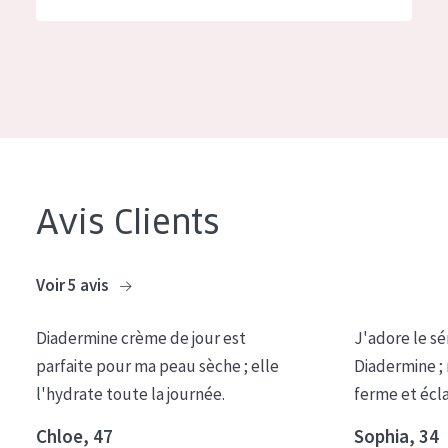
German
Hydratation et éclat
Spanish
Réduction des rides
Greek
Régénération de la peau
Raffermissement de la peau
Peau ménopausée
Avis Clients
TYPE DE PRODUIT
Crème de Jour
Voir 5 avis
Crème de Nuit
Diadermine crème de jour est
J'adore le sé
Crème pour les Yeux
parfaite pour ma peau sèche ; elle
Diadermine ;
Sérum
l'hydrate toute la journée.
ferme et écl
Démaquillants
Chloe, 47
Sophia, 34