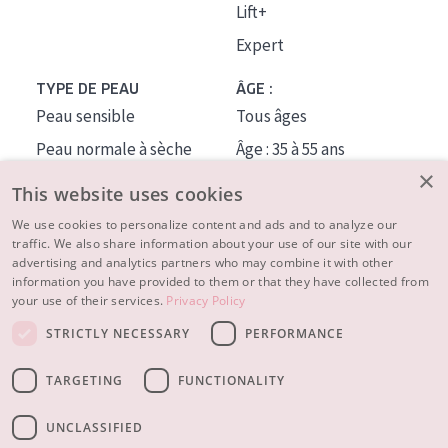
Lift+
Expert
TYPE DE PEAU
ÂGE :
Peau sensible
Tous âges
Peau normale à sèche
Âge : 35 à 55 ans
×
Peau mixte ou grasse
Âge : 55+
This website uses cookies
Peau mature
We use cookies to personalize content and ads and to analyze our
traffic. We also share information about your use of our site with our
Peau ménopausée
advertising and analytics partners who may combine it with other
information you have provided to them or that they have collected from
À PROPOS
your use of their services.
Privacy Policy
CONSEILS BEAUTÉ
STRICTLY NECESSARY
PERFORMANCE
Contact
TARGETING
FUNCTIONALITY
© 2023 - 2026 Diadermine
Conditions
Privacy statement
UNCLASSIFIED