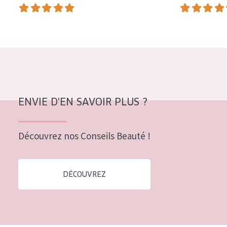
COLLECTION
Essentials
Lift+
Expert
TYPE DE PEAU
ENVIE D'EN SAVOIR PLUS ?
Peau sensible
Peau normale à sèche
Découvrez nos Conseils Beauté !
Peau mixte ou grasse
Peau mature
DÉCOUVREZ
Peau ménopausée
ÂGE :