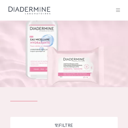
Tous les Produit
ACCUEIL
Composition
À propos
Conseils Beauté
Contact
TOUS LES PRODUIT
English
French
SOLUTIONS POUR LA PEAU
FILTRE