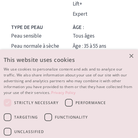
Lift+
Expert
TYPE DE PEAU
ÂGE :
Peau sensible
Tous âges
Peau normale à sèche
Âge : 35 à 55 ans
×
Peau mixte ou grasse
Âge : 55+
This website uses cookies
Peau mature
We use cookies to personalize content and ads and to analyze our
traffic. We also share information about your use of our site with our
Peau ménopausée
advertising and analytics partners who may combine it with other
information you have provided to them or that they have collected from
À PROPOS
your use of their services.
Privacy Policy
CONSEILS BEAUTÉ
STRICTLY NECESSARY
PERFORMANCE
Contact
TARGETING
FUNCTIONALITY
© 2023 - 2026 Diadermine
Conditions
Privacy statement
UNCLASSIFIED