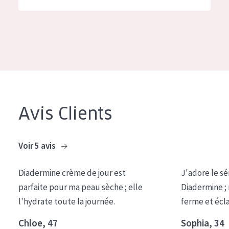
German
Hydratation et éclat
Spanish
Réduction des rides
Greek
Régénération de la peau
Raffermissement de la peau
Peau ménopausée
Avis Clients
TYPE DE PRODUIT
Crème de Jour
Voir 5 avis
Crème de Nuit
Diadermine crème de jour est
J'adore le sé
Crème pour les Yeux
parfaite pour ma peau sèche ; elle
Diadermine ;
Sérum
l'hydrate toute la journée.
ferme et écl
Démaquillants
Chloe, 47
Sophia, 34