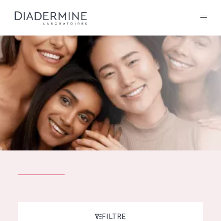
Tous les Produit
ACCUEIL
Composition
À propos
Conseils Beauté
Contact
TOUS LES PRODUIT
English
French
SOLUTIONS POUR LA PEAU
FILTRE