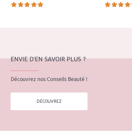
COLLECTION
Essentials
Lift+
Expert
TYPE DE PEAU
ENVIE D'EN SAVOIR PLUS ?
Peau sensible
Peau normale à sèche
Découvrez nos Conseils Beauté !
Peau mixte ou grasse
Peau mature
DÉCOUVREZ
Peau ménopausée
ÂGE :