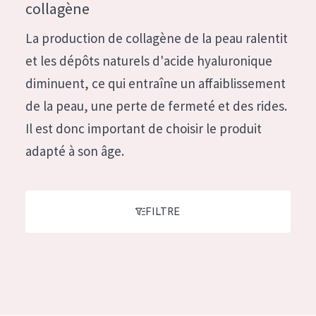
German
collagène
Hydratation et éclat
Spanish
La production de collagène de la peau ralentit
Réduction des rides
Greek
et les dépôts naturels d'acide hyaluronique
Régénération de la peau
diminuent, ce qui entraîne un affaiblissement
Raffermissement de la peau
de la peau, une perte de fermeté et des rides.
Peau ménopausée
Il est donc important de choisir le produit
adapté à son âge.
TYPE DE PRODUIT
Crème de Jour
FILTRE
Crème de Nuit
Crème pour les Yeux
Sérum
Démaquillants