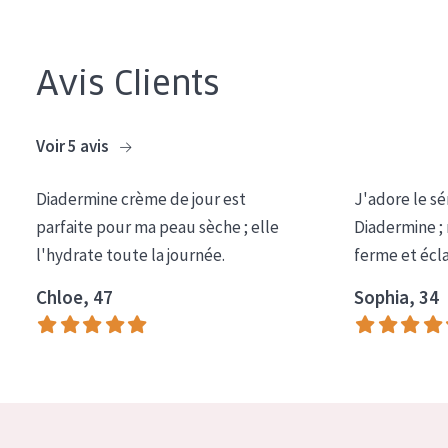
COLLECTION
Essentials
Avis Clients
Lift+
Expert
Voir 5 avis
TYPE DE PEAU
Diadermine crème de jour est
J'adore le sé
parfaite pour ma peau sèche ; elle
Diadermine ;
Peau sensible
l'hydrate toute la journée.
ferme et écl
Peau normale à sèche
Chloe, 47
Sophia, 34
Peau mixte ou grasse
Peau mature
Peau ménopausée
ÂGE :