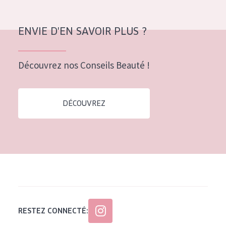
Tous âges
ENVIE D'EN SAVOIR PLUS ?
Âge : 35 à 55 ans
Âge : 55+
Découvrez nos Conseils Beauté !
DÉCOUVREZ
RESTEZ CONNECTÉ: