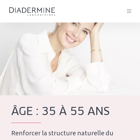
Tous les Produit
ACCUEIL
Composition
À propos
Conseils Beauté
Contact
ÂGE : 35 À 55 ANS
TOUS LES PRODUIT
English
French
Renforcer la structure naturelle du
SOLUTIONS POUR LA PEAU