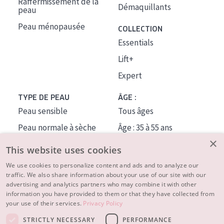
Raffermissement de la
Démaquillants
peau
Peau ménopausée
COLLECTION
Essentials
Lift+
Expert
TYPE DE PEAU
ÂGE :
Peau sensible
Tous âges
Peau normale à sèche
Âge : 35 à 55 ans
×
Peau mixte ou grasse
Âge : 55+
This website uses cookies
Peau mature
We use cookies to personalize content and ads and to analyze our
traffic. We also share information about your use of our site with our
Peau ménopausée
advertising and analytics partners who may combine it with other
information you have provided to them or that they have collected from
À PROPOS
your use of their services.
Privacy Policy
CONSEILS BEAUTÉ
STRICTLY NECESSARY
PERFORMANCE