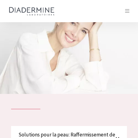
Tous les Produit
ACCUEIL
Composition
À propos
Conseils Beauté
Contact
TOUS LES PRODUIT
English
French
SOLUTIONS POUR LA PEAU
Solutions pour la peau: Raffermissement de