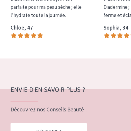
COLLECTION
parfaite pour ma peau sèche ; elle
Diadermine ;
l'hydrate toute la journée.
ferme et écl
Essentials
Chloe, 47
Sophia, 34
Lift+
Expert
TYPE DE PEAU
Peau sensible
Peau normale à sèche
Peau mixte ou grasse
ENVIE D'EN SAVOIR PLUS ?
Peau mature
Découvrez nos Conseils Beauté !
Peau ménopausée
ÂGE :