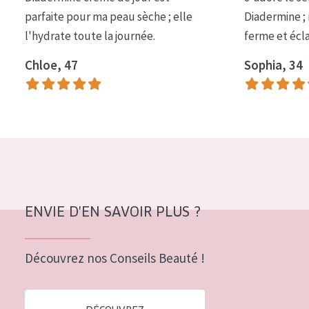
COLLECTION
parfaite pour ma peau sèche ; elle
Diadermine ;
l'hydrate toute la journée.
ferme et écl
Essentials
Chloe, 47
Sophia, 34
Lift+
Expert
TYPE DE PEAU
Peau sensible
Peau normale à sèche
Peau mixte ou grasse
ENVIE D'EN SAVOIR PLUS ?
Peau mature
Découvrez nos Conseils Beauté !
Peau ménopausée
ÂGE :