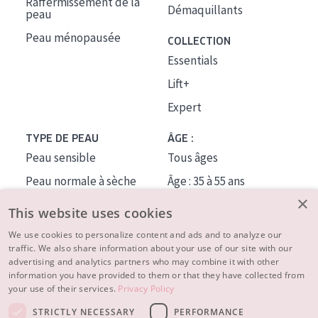
Raffermissement de la
Démaquillants
peau
Peau ménopausée
COLLECTION
Essentials
Lift+
Expert
TYPE DE PEAU
ÂGE :
Peau sensible
Tous âges
Peau normale à sèche
Âge : 35 à 55 ans
×
Peau mixte ou grasse
Âge : 55+
This website uses cookies
Peau mature
We use cookies to personalize content and ads and to analyze our
traffic. We also share information about your use of our site with our
Peau ménopausée
advertising and analytics partners who may combine it with other
information you have provided to them or that they have collected from
À PROPOS
your use of their services.
Privacy Policy
CONSEILS BEAUTÉ
STRICTLY NECESSARY
PERFORMANCE