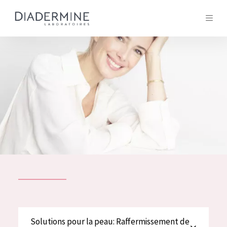
Tous les Produit
ACCUEIL
Composition
À propos
Conseils Beauté
Contact
TOUS LES PRODUIT
English
French
SOLUTIONS POUR LA PEAU
Solutions pour la peau: Raffermissement de