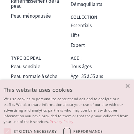
Raffermissement de la
Démaquillants
peau
Peau ménopausée
COLLECTION
Essentials
Lift+
Expert
TYPE DE PEAU
ÂGE :
Peau sensible
Tous âges
Peau normale à sèche
Âge : 35 à 55 ans
×
Peau mixte ou grasse
Âge : 55+
This website uses cookies
Peau mature
We use cookies to personalize content and ads and to analyze our
traffic. We also share information about your use of our site with our
Peau ménopausée
advertising and analytics partners who may combine it with other
information you have provided to them or that they have collected from
À PROPOS
your use of their services.
Privacy Policy
CONSEILS BEAUTÉ
STRICTLY NECESSARY
PERFORMANCE