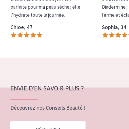
COLLECTION
parfaite pour ma peau sèche ; elle
Diadermine ;
l'hydrate toute la journée.
ferme et écl
Essentials
Chloe, 47
Sophia, 34
Lift+
Expert
TYPE DE PEAU
Peau sensible
Peau normale à sèche
Peau mixte ou grasse
ENVIE D'EN SAVOIR PLUS ?
Peau mature
Découvrez nos Conseils Beauté !
Peau ménopausée
ÂGE :