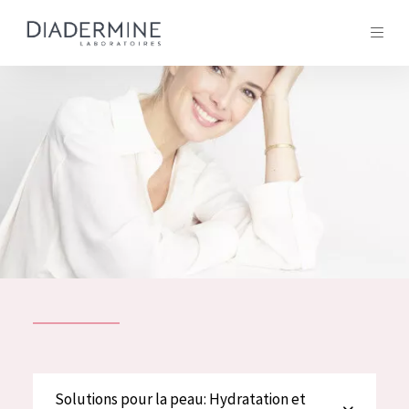
Tous les Produit
ACCUEIL
Composition
À propos
Conseils Beauté
Contact
TOUS LES PRODUIT
English
French
SOLUTIONS POUR LA PEAU
Solutions pour la peau: Hydratation et